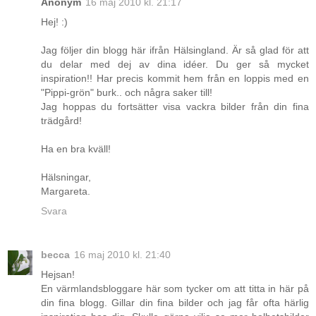
Anonym
16 maj 2010 kl. 21:17
Hej! :)
Jag följer din blogg här ifrån Hälsingland. Är så glad för att
du delar med dej av dina idéer. Du ger så mycket
inspiration!! Har precis kommit hem från en loppis med en
"Pippi-grön" burk.. och några saker till!
Jag hoppas du fortsätter visa vackra bilder från din fina
trädgård!
Ha en bra kväll!
Hälsningar,
Margareta.
Svara
becca
16 maj 2010 kl. 21:40
Hejsan!
En värmlandsbloggare här som tycker om att titta in här på
din fina blogg. Gillar din fina bilder och jag får ofta härlig