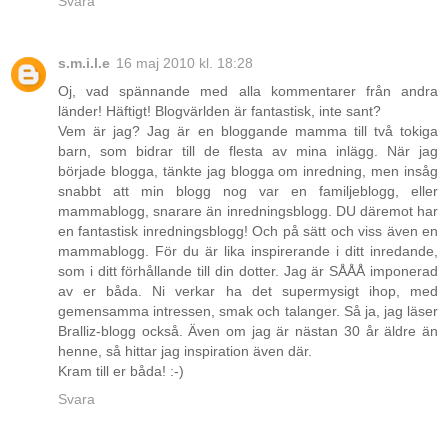
Svara
s.m.i.l.e
16 maj 2010 kl. 18:28
Oj, vad spännande med alla kommentarer från andra
länder! Häftigt! Blogvärlden är fantastisk, inte sant?
Vem är jag? Jag är en bloggande mamma till två tokiga
barn, som bidrar till de flesta av mina inlägg. När jag
började blogga, tänkte jag blogga om inredning, men insåg
snabbt att min blogg nog var en familjeblogg, eller
mammablogg, snarare än inredningsblogg. DU däremot har
en fantastisk inredningsblogg! Och på sätt och viss även en
mammablogg. För du är lika inspirerande i ditt inredande,
som i ditt förhållande till din dotter. Jag är SÅÅÅ imponerad
av er båda. Ni verkar ha det supermysigt ihop, med
gemensamma intressen, smak och talanger. Så ja, jag läser
Bralliz-blogg också. Även om jag är nästan 30 år äldre än
henne, så hittar jag inspiration även där.
Kram till er båda! :-)
Svara