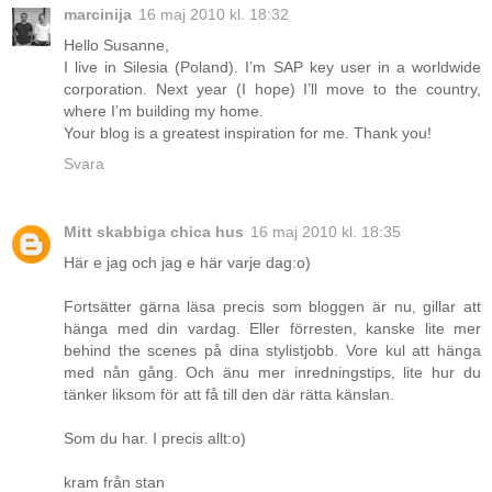
marcinija
16 maj 2010 kl. 18:32
Hello Susanne,
I live in Silesia (Poland). I’m SAP key user in a worldwide
corporation. Next year (I hope) I’ll move to the country,
where I’m building my home.
Your blog is a greatest inspiration for me. Thank you!
Svara
Mitt skabbiga chica hus
16 maj 2010 kl. 18:35
Här e jag och jag e här varje dag:o)
Fortsätter gärna läsa precis som bloggen är nu, gillar att
hänga med din vardag. Eller förresten, kanske lite mer
behind the scenes på dina stylistjobb. Vore kul att hänga
med nån gång. Och änu mer inredningstips, lite hur du
tänker liksom för att få till den där rätta känslan.
Som du har. I precis allt:o)
kram från stan