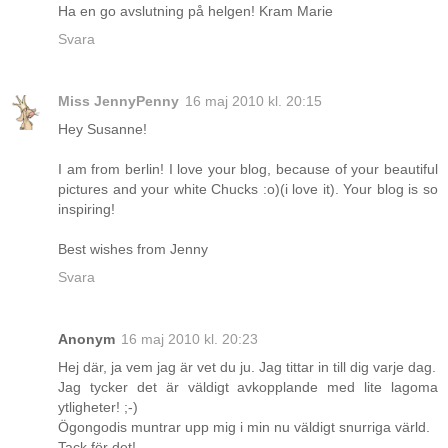
Ha en go avslutning på helgen! Kram Marie
Svara
Miss JennyPenny
16 maj 2010 kl. 20:15
Hey Susanne!
I am from berlin! I love your blog, because of your beautiful
pictures and your white Chucks :o)(i love it). Your blog is so
inspiring!
Best wishes from Jenny
Svara
Anonym
16 maj 2010 kl. 20:23
Hej där, ja vem jag är vet du ju. Jag tittar in till dig varje dag.
Jag tycker det är väldigt avkopplande med lite lagoma
ytligheter! ;-)
Ögongodis muntrar upp mig i min nu väldigt snurriga värld.
Tack för det!