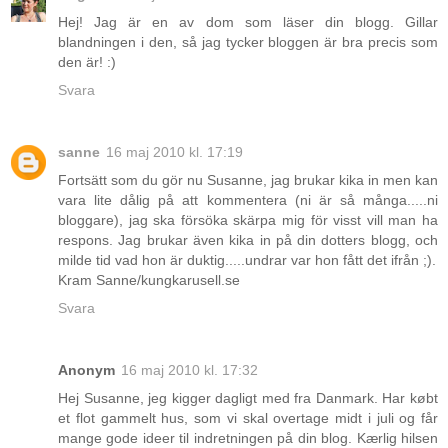
Hej! Jag är en av dom som läser din blogg. Gillar
blandningen i den, så jag tycker bloggen är bra precis som
den är! :)
Svara
sanne
16 maj 2010 kl. 17:19
Fortsätt som du gör nu Susanne, jag brukar kika in men kan
vara lite dålig på att kommentera (ni är så många.....ni
bloggare), jag ska försöka skärpa mig för visst vill man ha
respons. Jag brukar även kika in på din dotters blogg, och
milde tid vad hon är duktig.....undrar var hon fått det ifrån ;).
Kram Sanne/kungkarusell.se
Svara
Anonym
16 maj 2010 kl. 17:32
Hej Susanne, jeg kigger dagligt med fra Danmark. Har købt
et flot gammelt hus, som vi skal overtage midt i juli og får
mange gode ideer til indretningen på din blog. Kærlig hilsen