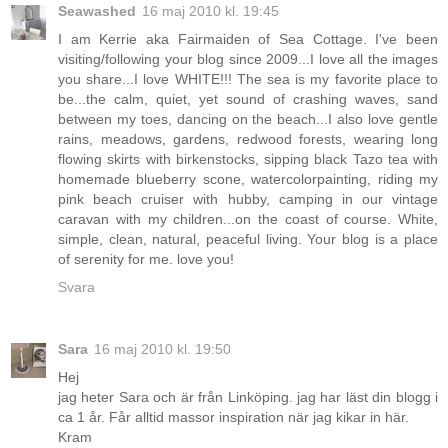
Seawashed
16 maj 2010 kl. 19:45
I am Kerrie aka Fairmaiden of Sea Cottage. I've been
visiting/following your blog since 2009...I love all the images
you share...I love WHITE!!! The sea is my favorite place to
be...the calm, quiet, yet sound of crashing waves, sand
between my toes, dancing on the beach...I also love gentle
rains, meadows, gardens, redwood forests, wearing long
flowing skirts with birkenstocks, sipping black Tazo tea with
homemade blueberry scone, watercolorpainting, riding my
pink beach cruiser with hubby, camping in our vintage
caravan with my children...on the coast of course. White,
simple, clean, natural, peaceful living. Your blog is a place
of serenity for me. love you!
Svara
Sara
16 maj 2010 kl. 19:50
Hej
jag heter Sara och är från Linköping. jag har läst din blogg i
ca 1 år. Får alltid massor inspiration när jag kikar in här.
Kram