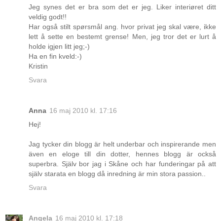
Jeg synes det er bra som det er jeg. Liker interiøret ditt
veldig godt!!
Har også stilt spørsmål ang. hvor privat jeg skal være, ikke
lett å sette en bestemt grense! Men, jeg tror det er lurt å
holde igjen litt jeg;-)
Ha en fin kveld:-)
Kristin
Svara
Anna
16 maj 2010 kl. 17:16
Hej!
Jag tycker din blogg är helt underbar och inspirerande men
även en eloge till din dotter, hennes blogg är också
superbra. Själv bor jag i Skåne och har funderingar på att
själv starata en blogg då inredning är min stora passion..
Svara
Angela
16 maj 2010 kl. 17:18