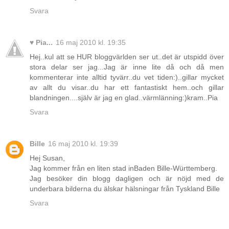
Svara
♥ Pia...
16 maj 2010 kl. 19:35
Hej..kul att se HUR bloggvärlden ser ut..det är utspidd över
stora delar ser jag...Jag är inne lite då och då men
kommenterar inte alltid tyvärr..du vet tiden:)..gillar mycket
av allt du visar..du har ett fantastiskt hem..och gillar
blandningen....själv är jag en glad..värmlänning:)kram..Pia
Svara
Bille
16 maj 2010 kl. 19:39
Hej Susan,
Jag kommer från en liten stad inBaden Bille-Württemberg.
Jag besöker din blogg dagligen och är nöjd med de
underbara bilderna du älskar hälsningar från Tyskland Bille
Svara