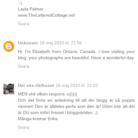
:-)
Layla Palmer
www.TheLetteredCottage.net
Svara
Unknown
16 maj 2010 kl. 21:56
Hi, I'm Elizabeth from Ontario, Canada. I love visiting your
blog, your photographs are beautiful. Have a wonderful day.
Svara
Det vita dårhuset
16 maj 2010 kl. 22:02
MEN shit vilken respons :o)))))
Och det finns en anledning till att din blogg är så poppis
vännen! Den är alldeles perfa som den är! Glöm inte att det
är DU som infört fnisset i bloggvärlden ,;)
Många kramar Erika
Svara