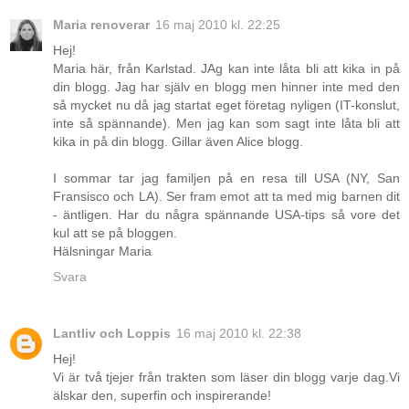
Maria renoverar
16 maj 2010 kl. 22:25
Hej!
Maria här, från Karlstad. JAg kan inte låta bli att kika in på
din blogg. Jag har själv en blogg men hinner inte med den
så mycket nu då jag startat eget företag nyligen (IT-konslut,
inte så spännande). Men jag kan som sagt inte låta bli att
kika in på din blogg. Gillar även Alice blogg.
I sommar tar jag familjen på en resa till USA (NY, San
Fransisco och LA). Ser fram emot att ta med mig barnen dit
- äntligen. Har du några spännande USA-tips så vore det
kul att se på bloggen.
Hälsningar Maria
Svara
Lantliv och Loppis
16 maj 2010 kl. 22:38
Hej!
Vi är två tjejer från trakten som läser din blogg varje dag.Vi
älskar den, superfin och inspirerande!