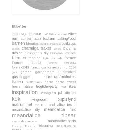
Etiketter
Alice
2014SDW
 trädgård
2014sff
advent
rum
badrum
baking/food
auktion
aw14
barnen
butikstips
blogtips
bloppis
breakfast
charmiga saker
Dalarna
celebs
coffee
design
diy
diningroom
events
EDDA2014
familjen
formex
fashion
flytta
for sale
Formex höst-13
Formex höst-2014
formex2013
formexspring-2014
formexnova
garderoben
garden
gardenroom
gala
gästrum/bibliotek
gästbloggare
hallen
home
home sweet
healt&beauty
högtider/party
ikea
home
hälsa
höst
inspiration
jul
kitchen
instagram
kök
loppisfynd
livingroom
matrummet
me and alice testar
me
meandalice mix
meandalice diy
meandalice tipsar
meandaliceloppis
meandalicefunderar
media
mobile blogging
mobileblogging