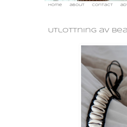
home
about
contact
ad
söndag 16 mars 2014
Utlottning av Be