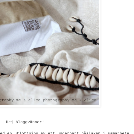
Hej bloggvänner!
ed en utlottning av ett underbart påslakan i samarbete