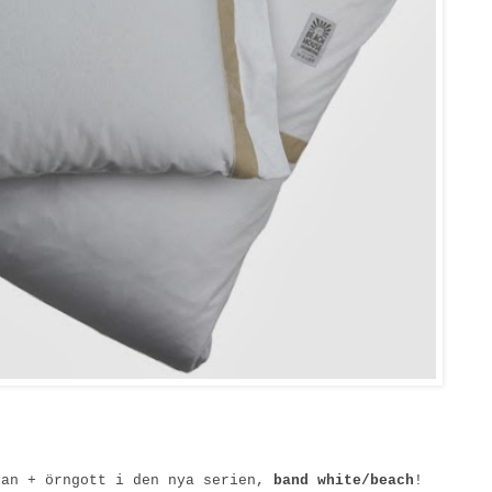
kan + örngott i den nya serien,
band white/beach
!