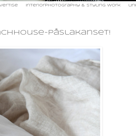
vertise
interiorphotography & styling work
li
achhouse-påslakanset!