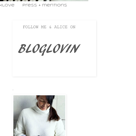
nklove
press + mentions
.