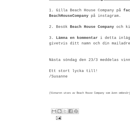
1. Gilla Beach House Company på
fa
BeachHouseCompany
på
instagram
.
2. Besök
Beach House Company
och ki
3.
Lämna
en kommentar
i detta inläg
givetvis ditt namn och din mailadr
Nästa söndag den 23/3 meddelas vin
Ett stort lycka till!
/Susanne
(Vinnaren utses av Beach House Company som även ombesör