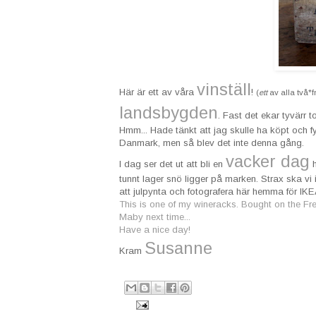
vinställ
Här är ett av våra
!
(
ett
av alla två*f
landsbygden
. Fast det ekar tyvärr t
Hmm... Hade tänkt att jag skulle ha köpt och f
Danmark, men så blev det inte denna gång.
vacker dag
I dag ser det ut att bli en
h
tunnt lager snö ligger på marken. Strax ska vi 
att julpynta och fotografera här hemma för IKE
This is one of my wineracks. Bought on the Fren
Maby next time...
Have a nice day!
Susanne
Kram