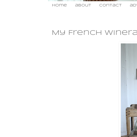
home
about
contact
ad
onsdag 11 november 2009
My French winerac