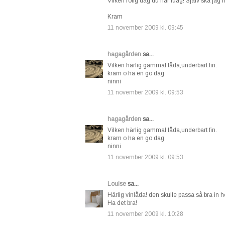
Vilken rolig dag du har idag! Själv ska jag h
Kram
11 november 2009 kl. 09:45
hagagården
sa...
Vilken härlig gammal låda,underbart fin.
kram o ha en go dag
ninni
11 november 2009 kl. 09:53
hagagården
sa...
Vilken härlig gammal låda,underbart fin.
kram o ha en go dag
ninni
11 november 2009 kl. 09:53
Louise
sa...
Härlig vinlåda! den skulle passa så bra in 
Ha det bra!
11 november 2009 kl. 10:28