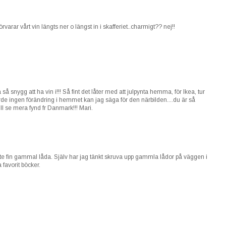
varar vårt vin längts ner o längst in i skafferiet..charmigt?? nej!!
så snygg att ha vin i!!! Så fint det låter med att julpynta hemma, för Ikea, tur
orde ingen förändring i hemmet kan jag säga för den närbilden....du är så
vill se mera fynd fr Danmark!!! Mari.
jätte fin gammal låda. Själv har jag tänkt skruva upp gammla lådor på väggen i
 favorit böcker.