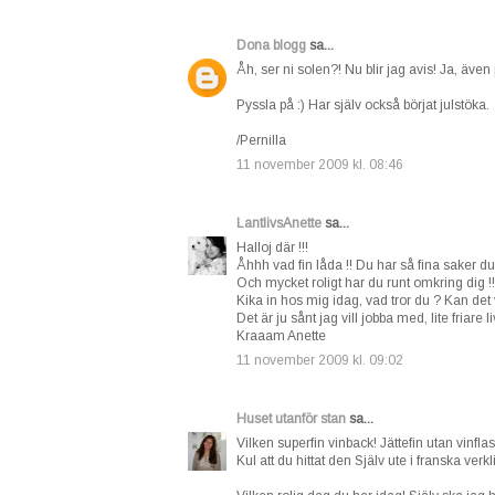
Dona blogg
sa...
Åh, ser ni solen?! Nu blir jag avis! Ja, även
Pyssla på :) Har själv också börjat julstöka.
/Pernilla
11 november 2009 kl. 08:46
LantlivsAnette
sa...
Halloj där !!!
Åhhh vad fin låda !! Du har så fina saker du
Och mycket roligt har du runt omkring dig !!
Kika in hos mig idag, vad tror du ? Kan det 
Det är ju sånt jag vill jobba med, lite friare 
Kraaam Anette
11 november 2009 kl. 09:02
Huset utanför stan
sa...
Vilken superfin vinback! Jättefin utan vinf
Kul att du hittat den Själv ute i franska verk