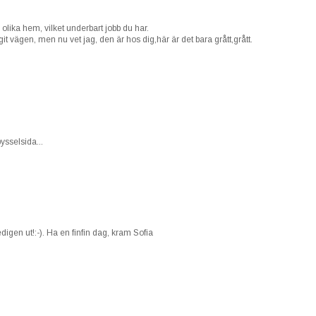
n olika hem, vilket underbart jobb du har.
git vägen, men nu vet jag, den är hos dig,här är det bara grått,grått.
ysselsida...
igen ut!:-). Ha en finfin dag, kram Sofia