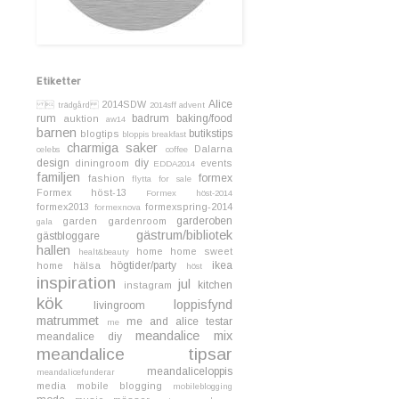
Etiketter
Alice
2014SDW
 trädgård
2014sff
advent
rum
badrum
baking/food
auktion
aw14
barnen
butikstips
blogtips
bloppis
breakfast
charmiga saker
Dalarna
celebs
coffee
design
diy
diningroom
events
EDDA2014
familjen
formex
fashion
flytta
for sale
Formex höst-13
Formex höst-2014
formex2013
formexspring-2014
formexnova
garderoben
garden
gardenroom
gala
gästrum/bibliotek
gästbloggare
hallen
home
home sweet
healt&beauty
högtider/party
ikea
home
hälsa
höst
inspiration
jul
kitchen
instagram
kök
loppisfynd
livingroom
matrummet
me and alice testar
me
meandalice mix
meandalice diy
meandalice tipsar
meandaliceloppis
meandalicefunderar
media
mobile blogging
mobileblogging