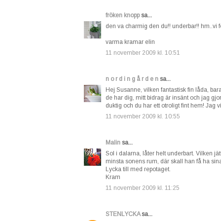
fröken knopp
sa...
den va charmig den du!! underbar!! hm..vi för
varma kramar elin
11 november 2009 kl. 10:51
n o r d i n g å r d e n
sa...
Hej Susanne, vilken fantastisk fin låda, bara 
de har dig, mitt bidrag är insänt och jag gj
duktig och du har ett otroligt fint hem! Jag 
11 november 2009 kl. 10:55
Malin
sa...
Sol i dalarna, låter helt underbart. Vilken 
minsta sonens rum, där skall han få ha sina
Lycka till med repotaget.
Kram
11 november 2009 kl. 11:25
STENLYCKA
sa...