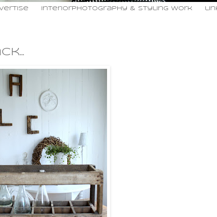
vertise
interiorphotography & styling work
li
k...