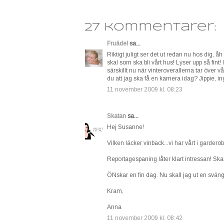
27 kommentarer:
Fruädel
sa...
Riktigt juligt ser det ut redan nu hos dig, åh
skal som ska bli vårt hus! Lyser upp så fint! 
särskillt nu när vinteroverallerna tar över vå
du att jag ska få en kamera idag? Jippie, in
11 november 2009 kl. 08:23
Skatan
sa...
Hej Susanne!
Vilken läcker vinback...vi har vårt i garderob
Reportagespaning låter klart intressan! Skall d
ÖNskar en fin dag. Nu skall jag ut en svän
Kram,
Anna
11 november 2009 kl. 08:42