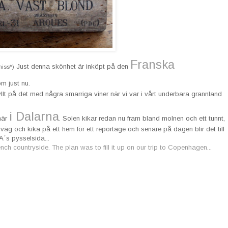
Franska
Just denna skönhet är inköpt på den
niss*)
om just nu.
yllt på det med några smarriga viner när vi var i vårt underbara grannland
i Dalarna
är
. Solen kikar redan nu fram bland molnen och ett tunnt,
iväg och kika på ett hem för ett reportage och senare på dagen blir det till
A´s pysselsida...
ch countryside. The plan was to fill it up on our trip to Copenhagen...