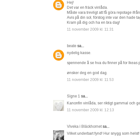
Hej!
Det var en fräck vinlåda.
Måste vara trevligt att få göra repotage ifrå
Avis på din sol, förstog inte var den hade ta
Kram på dig och ha en bra dag!
11 november 2009 kl. 11:31
beate
sa...
nydelig kasse.
spennende å se hva du finner på for Ikeas p
ønsker deg en god dag.
11 november 2009 kl. 11:53
Signe 1
sa...
Kanonfin vinlåda, ser riktigt gammal och ged
11 november 2009 kl. 12:13
Viveka i Bläckhornet
sa...
Vilket underbart fynd! Hur snygg som helst!