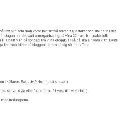
 så fint! Min söta man köpte faktiskt två advents ljusstakar och ställde in i det
I lillstugan har det varit omorganisering på våra 22 kvm, blir snabbt fullt,
r lilla hall! Men på söndag ska vi ha glöggkväll så då ska allt vara klart! Läste
ga fler mobilbilder på bloggen!!! Kram på dig söta du!/ Tess
en i källaren. Exklusivt? Ne, inte ett smack ;)
u skriva, styla eller fota mån tro? Lycka till i vilket fall :)
g med trollungarna.