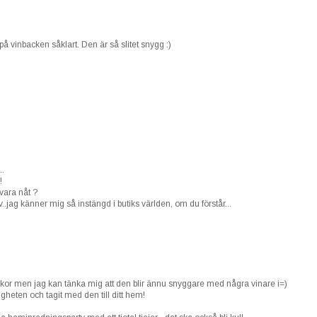
 på vinbacken såklart. Den är så slitet snygg :)
..
!
vara nåt ?
liv..jag känner mig så instängd i butiks världen, om du förstår...
laskor men jag kan tänka mig att den blir ännu snyggare med några vinare i=)
ligheten och tagit med den till ditt hem!