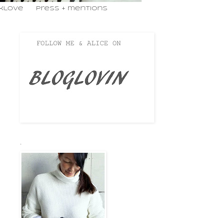
nklove
press + mentions
.