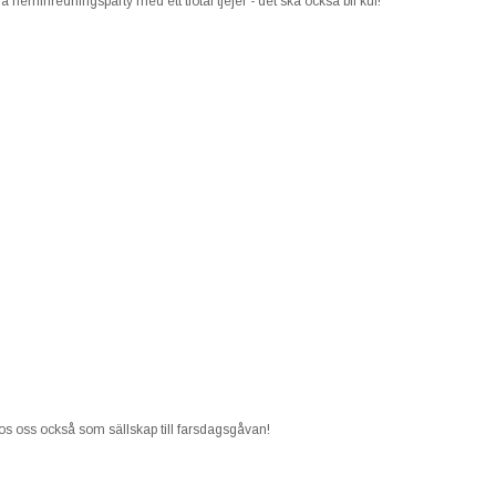
a heminredningsparty med ett tiotal tjejer - det ska också bli kul!
hos oss också som sällskap till farsdagsgåvan!