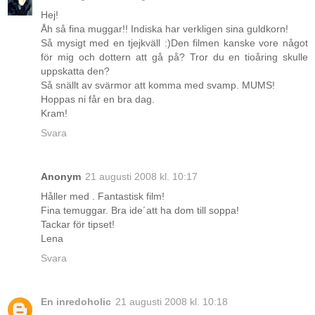
Hej!
Åh så fina muggar!! Indiska har verkligen sina guldkorn!
Så mysigt med en tjejkväll :)Den filmen kanske vore något
för mig och dottern att gå på? Tror du en tioåring skulle
uppskatta den?
Så snällt av svärmor att komma med svamp. MUMS!
Hoppas ni får en bra dag.
Kram!
Svara
Anonym
21 augusti 2008 kl. 10:17
Håller med . Fantastisk film!
Fina temuggar. Bra ide´att ha dom till soppa!
Tackar för tipset!
Lena
Svara
En inredoholic
21 augusti 2008 kl. 10:18