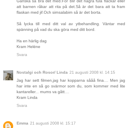
Ganska så bra det med.För blir det några fula fläckar eller
att barnen råkar att rita på det.Så är det bara att ta fram
flaskan med jif.Och simsalabim så är det borta.
Så lycka till med ditt val av ytbehandling. Väntar med
spänning på vad du ska göra med ditt bord.
Ha en härlig dag
Kram Heléne
Svara
Nostalgi och Rosor/ Linda
21 augusti 2008 kl. 14:15
Jag har sett filmen,jag har kopparna sååå fina.... Men jag
har inte en så go svärmor som du, som kommer med lite
kantareller... mums va gått....
Kram Linda
Svara
Emma
21 augusti 2008 kl. 15:17