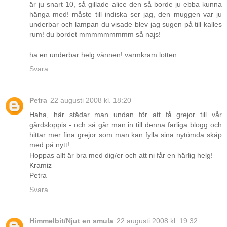
är ju snart 10, så gillade alice den så borde ju ebba kunna
hänga med! måste till indiska ser jag, den muggen var ju
underbar och lampan du visade blev jag sugen på till kalles
rum! du bordet mmmmmmmmm så najs!
ha en underbar helg vännen! varmkram lotten
Svara
Petra
22 augusti 2008 kl. 18:20
Haha, här städar man undan för att få grejor till vår
gårdsloppis - och så går man in till denna farliga blogg och
hittar mer fina grejor som man kan fylla sina nytömda skåp
med på nytt!
Hoppas allt är bra med dig/er och att ni får en härlig helg!
Kramiz
Petra
Svara
Himmelbit/Njut en smula
22 augusti 2008 kl. 19:32