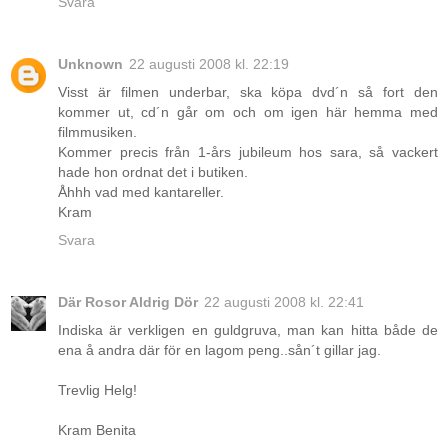
Svara
Unknown
22 augusti 2008 kl. 22:19
Visst är filmen underbar, ska köpa dvd´n så fort den
kommer ut, cd´n går om och om igen här hemma med
filmmusiken.
Kommer precis från 1-års jubileum hos sara, så vackert
hade hon ordnat det i butiken.
Åhhh vad med kantareller.
Kram
Svara
Där Rosor Aldrig Dör
22 augusti 2008 kl. 22:41
Indiska är verkligen en guldgruva, man kan hitta både de
ena å andra där för en lagom peng..sån´t gillar jag.
Trevlig Helg!
Kram Benita