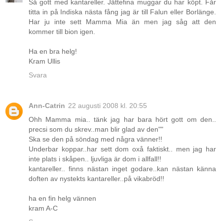
Så gott med kantareller. Jättefina muggar du har köpt. Får
titta in på Indiska nästa fång jag är till Falun eller Borlänge.
Har ju inte sett Mamma Mia än men jag såg att den
kommer till bion igen.
Ha en bra helg!
Kram Ullis
Svara
Ann-Catrin
22 augusti 2008 kl. 20:55
Ohh Mamma mia.. tänk jag har bara hört gott om den..
precsi som du skrev..man blir glad av den""
Ska se den på söndag med några vänner!!
Underbar koppar..har sett dom oxå faktiskt.. men jag har
inte plats i skåpen.. ljuvliga är dom i allfall!!
kantareller.. finns nästan inget godare..kan nästan känna
doften av nystekts kantareller..på vikabröd!!
ha en fin helg vännen
kram A-C