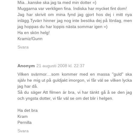
Mia...kanske ska jag ta med min dotter =)
Muggarna var verkligen fina. Indiska har mycket fint dom!
Jag har skrivit om mina fynd jag gjort hos dej i mitt nya
inlägg.Tyvärr hinner jag nog inte besöka dej på lördag, men
jag hoppas du har loppis nästa sommar igen =)
Ha en skön helg!
Kramiz/Gunn
Svara
Anonym
21 augusti 2008 kl. 22:37
Vilken svärmor....som kommer med en massa "guld" ska
själv he mig ut på guldjakt imorgon, vi får väl se vilken lycka
jag har då.
Så du säger Att filmen är bra, vi har tänkt gå å se den jag
och yngsta dotter, vi får väl se om det blir i helgen.
Ha det bra
Kram
Pernilla
Svara