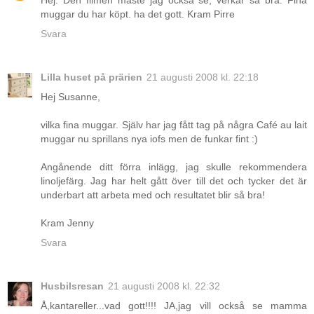
Hej. Den filmen måste jag också se, verkar så bra. Fina
muggar du har köpt. ha det gott. Kram Pirre
Svara
Lilla huset på prärien
21 augusti 2008 kl. 22:18
Hej Susanne,
vilka fina muggar. Själv har jag fått tag på några Café au lait
muggar nu sprillans nya iofs men de funkar fint :)
Angånende ditt förra inlägg, jag skulle rekommendera
linoljefärg. Jag har helt gått över till det och tycker det är
underbart att arbeta med och resultatet blir så bra!
Kram Jenny
Svara
Husbilsresan
21 augusti 2008 kl. 22:32
Å,kantareller...vad gott!!!! JA,jag vill också se mamma