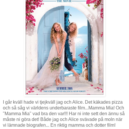
I går kväll hade vi tjejkväll jag och Alice. Det käkades pizza
och så såg vi världens underbaraste film...Mamma Mia! Och
"Mamma Mia" vad bra den var!!! Har ni inte sett den ännu så
måste ni göra det! Både jag och Alice svävade på moln när
vi lämnade biografen... En riktig mamma och dotter film!