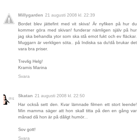
Millygarden
21 augusti 2008 kl. 22:39
Bordet blev jättefint med vit skiva! Är nyfiken på hur du
kommer göra med skivan! funderar nämligen själv på hur
jag ska behandla ytor som ska stå emot fukt och ev fläckar.
Muggarn är verkligen söta.. på Indiska sa du!då brukar det
vara bra priser.
Trevlig Helg!
Kramis Marina
Svara
Skatan
21 augusti 2008 kl. 22:50
Har också sett den. Kvar lämnade filmen ett stort leende!
Min mamma säger att hon skall titta på den en gång var
månad då hon är på dåligt humör...
Sov gott!
Svara