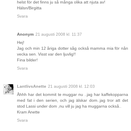
helst för det finns ju så många olika att njuta av!
Hälsn/Birgitta
Svara
Anonym
21 augusti 2008 kl. 11:37
Hej!
Jag och min 12 åriga dotter såg också mamma mia för nån
vecka sen. Visst var den ljuvlig!!
Fina bilder!
Svara
LantlivsAnette
21 augusti 2008 kl. 12:03
Åhhh har det kommit te muggar nu ..jag har kaffekopparna
med fat i den serien, och jag älskar dom..jag tror att det
stod Lassi under dom ,nu vill ju jag ha muggarna också..
Kram Anette
Svara