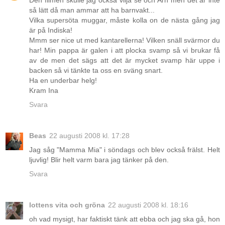
Den filmen skulle jag också vilja se och Arn men det är inte
så lätt då man ammar att ha barnvakt...
Vilka supersöta muggar, måste kolla on de nästa gång jag
är på Indiska!
Mmm ser nice ut med kantarellerna! Vilken snäll svärmor du
har! Min pappa är galen i att plocka svamp så vi brukar få
av de men det sägs att det är mycket svamp här uppe i
backen så vi tänkte ta oss en sväng snart.
Ha en underbar helg!
Kram Ina
Svara
Beas
22 augusti 2008 kl. 17:28
Jag såg "Mamma Mia" i söndags och blev också frälst. Helt
ljuvlig! Blir helt varm bara jag tänker på den.
Svara
lottens vita och gröna
22 augusti 2008 kl. 18:16
oh vad mysigt, har faktiskt tänk att ebba och jag ska gå, hon