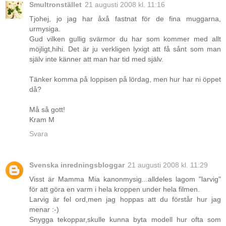
Smultronstället
21 augusti 2008 kl. 11:16
Tjohej, jo jag har åxå fastnat för de fina muggarna,
urmysiga.
Gud vilken gullig svärmor du har som kommer med allt
möjligt,hihi. Det är ju verkligen lyxigt att få sånt som man
själv inte känner att man har tid med själv.
Tänker komma på loppisen på lördag, men hur har ni öppet
då?
Må så gott!
Kram M
Svara
Svenska inredningsbloggar
21 augusti 2008 kl. 11:29
Visst är Mamma Mia kanonmysig...alldeles lagom "larvig"
för att göra en varm i hela kroppen under hela filmen.
Larvig är fel ord,men jag hoppas att du förstår hur jag
menar :-)
Snygga tekoppar,skulle kunna byta modell hur ofta som