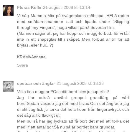
Floras Kulle
21 augusti 2008 kl. 13:14
Vi såg Mamma Mia på svägerskans möhippa, HELA raden
med småbarnsmammor satt och lipade under "Slipping
through my Fingers", huga vilken pärs! Suverän film.
(Mannen säger att jag har kopp- och mugg-förbud, för vi får
inte in ett snapsglas till i skåpet. Men förbud är till för att
brytas, eller hur...?)
KRAM//Annette
Svara
spetsar och änglar
21 augusti 2008 kl. 13:33
Vilka fina muggar!!!Och ditt bord blev ju superfint!
Jag har också använt greppet grundfärg på vårt
bord.Sedan vaxade jag det med bivax.Och det ångrade jag
direkt.Jag fick ju torka det hela tiden från fingeravtryck och
det såg alltid fläckigt ut.
Men nu så har jag lyckats att få bort det med att torka det
med jif ett antal ggr.Så nu så är bordet bara grundat.