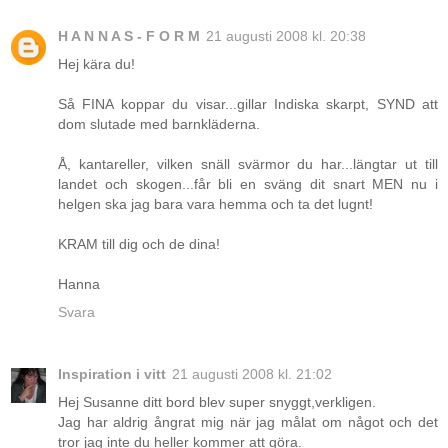
H A N N A S - F O R M
21 augusti 2008 kl. 20:38
Hej kära du!
Så FINA koppar du visar...gillar Indiska skarpt, SYND att
dom slutade med barnkläderna.
Å, kantareller, vilken snäll svärmor du har...längtar ut till
landet och skogen...får bli en sväng dit snart MEN nu i
helgen ska jag bara vara hemma och ta det lugnt!
KRAM till dig och de dina!
Hanna
Svara
Inspiration i vitt
21 augusti 2008 kl. 21:02
Hej Susanne ditt bord blev super snyggt,verkligen.
Jag har aldrig ångrat mig när jag målat om något och det
tror jag inte du heller kommer att göra.