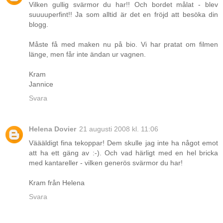
Vilken gullig svärmor du har!! Och bordet målat - blev
suuuuperfint!! Ja som alltid är det en fröjd att besöka din
blogg.
Måste få med maken nu på bio. Vi har pratat om filmen
länge, men får inte ändan ur vagnen.
Kram
Jannice
Svara
Helena Dovier
21 augusti 2008 kl. 11:06
Väääldigt fina tekoppar! Dem skulle jag inte ha något emot
att ha ett gäng av :-). Och vad härligt med en hel bricka
med kantareller - vilken generös svärmor du har!
Kram från Helena
Svara