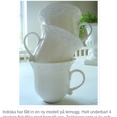
Indiska har fått in en ny modell på temugg. Helt underbar! 4